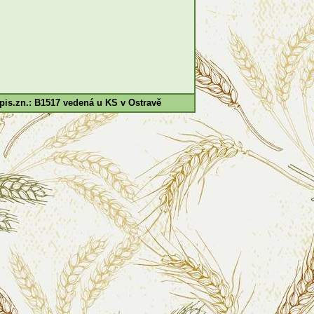
pis.zn.: B1517 vedená u KS v Ostravě