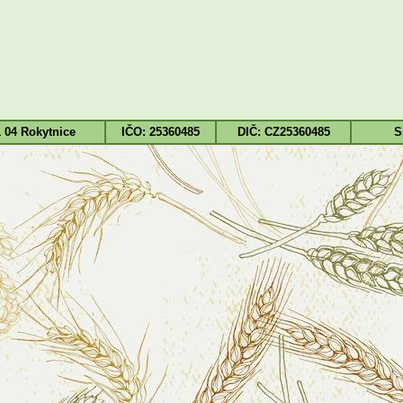
1 04 Rokytnice
IČO: 25360485
DIČ: CZ25360485
S