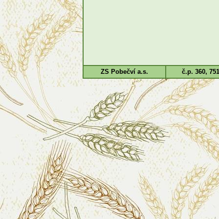
ZS Pobečví a.s.
č.p. 360, 75