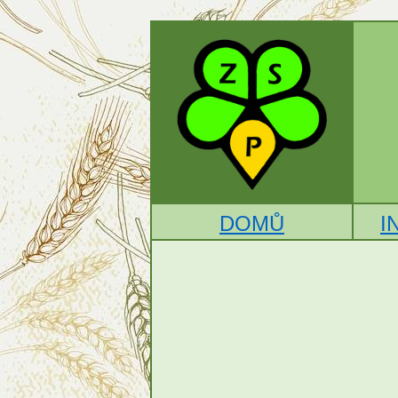
DOMŮ
I