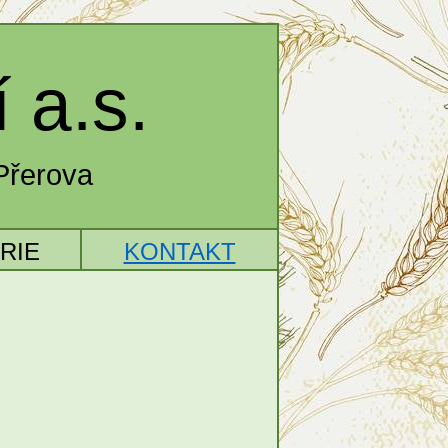
í
a.s.
 Přerova
RIE
KONTAKT